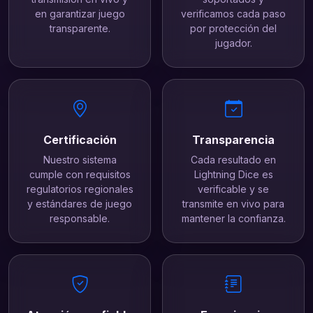
en garantizar juego
verificamos cada paso
transparente.
por protección del
jugador.
Certificación
Transparencia
Nuestro sistema
Cada resultado en
cumple con requisitos
Lightning Dice es
regulatorios regionales
verificable y se
y estándares de juego
transmite en vivo para
responsable.
mantener la confianza.