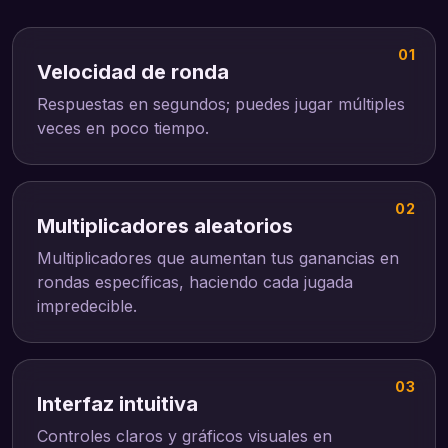
01
Velocidad de ronda
Respuestas en segundos; puedes jugar múltiples
veces en poco tiempo.
02
Multiplicadores aleatorios
Multiplicadores que aumentan tus ganancias en
rondas específicas, haciendo cada jugada
impredecible.
03
Interfaz intuitiva
Controles claros y gráficos visuales en