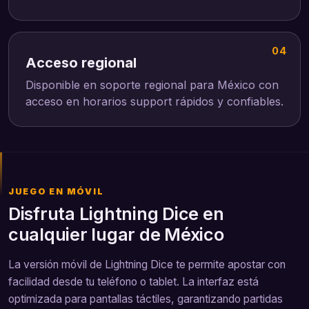
04
Acceso regional
Disponible en soporte regional para México con
acceso en horarios support rápidos y confiables.
JUEGO EN MÓVIL
Disfruta Lightning Dice en
cualquier lugar de México
La versión móvil de Lightning Dice te permite apostar con
facilidad desde tu teléfono o tablet. La interfaz está
optimizada para pantallas táctiles, garantizando partidas