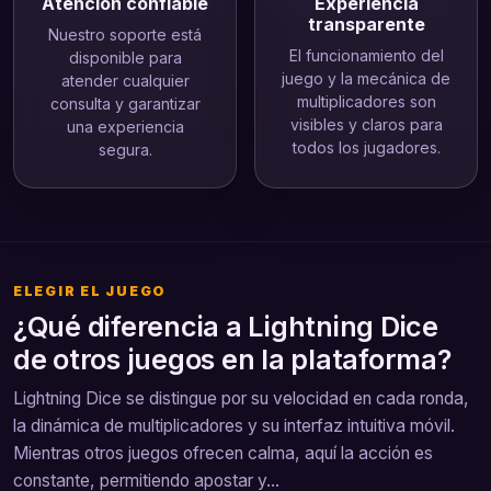
Atención confiable
Experiencia
transparente
Nuestro soporte está
El funcionamiento del
disponible para
juego y la mecánica de
atender cualquier
multiplicadores son
consulta y garantizar
visibles y claros para
una experiencia
todos los jugadores.
segura.
ELEGIR EL JUEGO
¿Qué diferencia a Lightning Dice
de otros juegos en la plataforma?
Lightning Dice se distingue por su velocidad en cada ronda,
la dinámica de multiplicadores y su interfaz intuitiva móvil.
Mientras otros juegos ofrecen calma, aquí la acción es
constante, permitiendo apostar y...