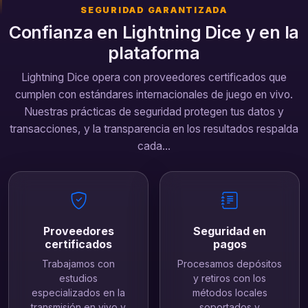
SEGURIDAD GARANTIZADA
Confianza en Lightning Dice y en la
plataforma
Lightning Dice opera con proveedores certificados que
cumplen con estándares internacionales de juego en vivo.
Nuestras prácticas de seguridad protegen tus datos y
transacciones, y la transparencia en los resultados respalda
cada...
Proveedores
Seguridad en
certificados
pagos
Trabajamos con
Procesamos depósitos
estudios
y retiros con los
especializados en la
métodos locales
transmisión en vivo y
soportados y