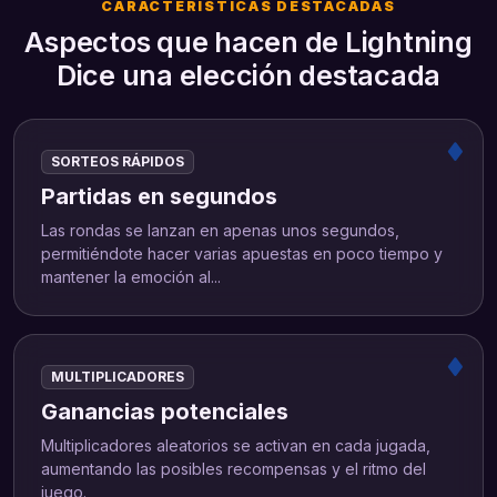
CARACTERÍSTICAS DESTACADAS
Aspectos que hacen de Lightning
Dice una elección destacada
SORTEOS RÁPIDOS
Partidas en segundos
Las rondas se lanzan en apenas unos segundos,
permitiéndote hacer varias apuestas en poco tiempo y
mantener la emoción al...
MULTIPLICADORES
Ganancias potenciales
Multiplicadores aleatorios se activan en cada jugada,
aumentando las posibles recompensas y el ritmo del
juego.