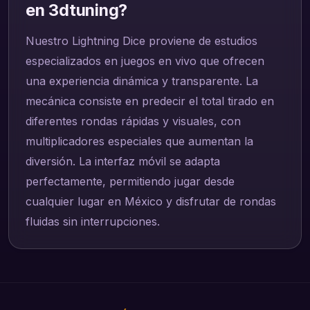
en 3dtuning?
Nuestro Lightning Dice proviene de estudios
especializados en juegos en vivo que ofrecen
una experiencia dinámica y transparente. La
mecánica consiste en predecir el total tirado en
diferentes rondas rápidas y visuales, con
multiplicadores especiales que aumentan la
diversión. La interfaz móvil se adapta
perfectamente, permitiendo jugar desde
cualquier lugar en México y disfrutar de rondas
fluidas sin interrupciones.