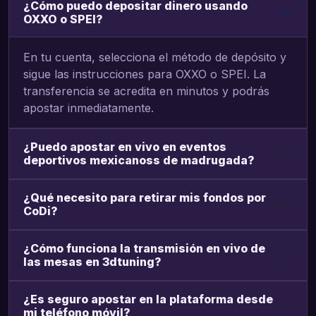
¿Cómo puedo depositar dinero usando
OXXO o SPEI?
En tu cuenta, selecciona el método de depósito y
sigue las instrucciones para OXXO o SPEI. La
transferencia se acredita en minutos y podrás
apostar inmediatamente.
¿Puedo apostar en vivo en eventos
deportivos mexicanoss de madrugada?
¿Qué necesito para retirar mis fondos por
CoDi?
¿Cómo funciona la transmisión en vivo de
las mesas en 3dtuning?
¿Es seguro apostar en la plataforma desde
mi teléfono móvil?