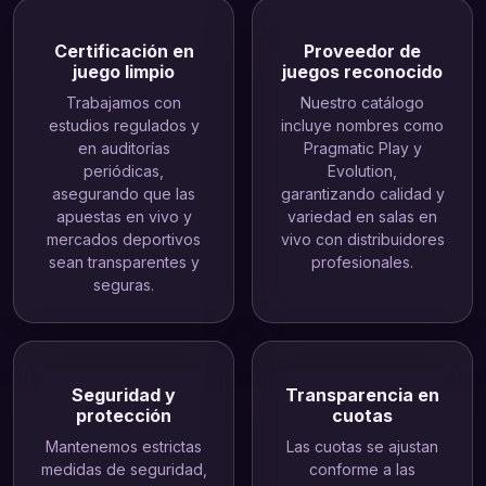
Certificación en
Proveedor de
juego limpio
juegos reconocido
Trabajamos con
Nuestro catálogo
estudios regulados y
incluye nombres como
en auditorías
Pragmatic Play y
periódicas,
Evolution,
asegurando que las
garantizando calidad y
apuestas en vivo y
variedad en salas en
mercados deportivos
vivo con distribuidores
sean transparentes y
profesionales.
seguras.
Seguridad y
Transparencia en
protección
cuotas
Mantenemos estrictas
Las cuotas se ajustan
medidas de seguridad,
conforme a las