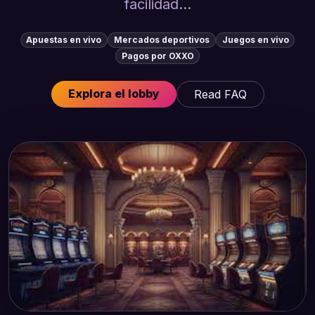
facilidad...
Apuestas en vivo
Mercados deportivos
Juegos en vivo
Pagos por OXXO
Explora el lobby
Read FAQ