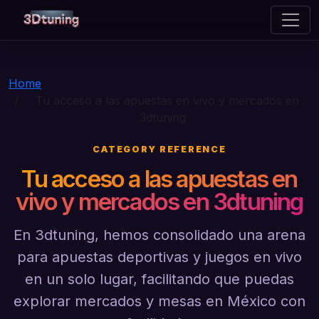
3dtuning
Home
Tu acceso a las apuestas en vivo y mercados en
3dtuning
CATEGORY REFERENCE
Tu acceso a las apuestas en
vivo y mercados en 3dtuning
En 3dtuning, hemos consolidado una arena
para apuestas deportivas y juegos en vivo
en un solo lugar, facilitando que puedas
explorar mercados y mesas en México con